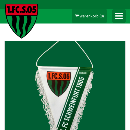
Warenkorb
(
0
)
MEIN KONTO
TRIKOTS
BEKLEIDUNG
SCHALS
KOPFBEDECKUNG
FANARTIKEL